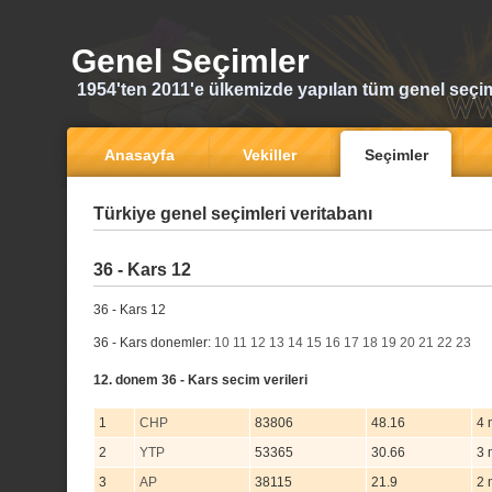
Genel Seçimler
1954'ten 2011'e ülkemizde yapılan tüm genel seçi
Anasayfa
Vekiller
Seçimler
Türkiye genel seçimleri veritabanı
36 - Kars 12
36 - Kars 12
36 - Kars donemler:
10
11
12
13
14
15
16
17
18
19
20
21
22
23
12. donem 36 - Kars secim verileri
1
CHP
83806
48.16
4 
2
YTP
53365
30.66
3 
3
AP
38115
21.9
2 