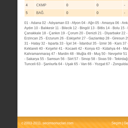
4
CKMP
0
0
-
5
BAĞ.
0
0
-
01 - Adana
02 - Adıyaman
03 - Afyon
04 - Ağrı
05 - Amasya
06 - An
Aydın
10 - Balıkesir
11 - Bilecik
12 - Bingöl
13 - Bitlis
14 - Bolu
15 -
Çanakkale
18 - Çankırı
19 - Çorum
20 - Denizli
21 - Diyarbakır
22 -
Erzincan
25 - Erzurum
26 - Eskişehir
27 - Gaziantep
28 - Giresun
2
31 - Hatay
32 - Isparta
33 - İçel
34 - İstanbul
35 - İzmir
36 - Kars
37 
Kırklareli
40 - Kırşehir
41 - Kocaeli
42 - Konya
43 - Kütahya
44 - Ma
Kahramanmaraş
47 - Mardin
48 - Muğla
49 - Muş
50 - Nevşehir
51
- Sakarya
55 - Samsun
56 - Siirt
57 - Sinop
58 - Sivas
59 - Tekirdağ
Tunceli
63 - Şanlıurfa
64 - Uşak
65 - Van
66 - Yozgat
67 - Zongulda
c 2003-2011. secimsonuclari.com
Seçim
|
Ge